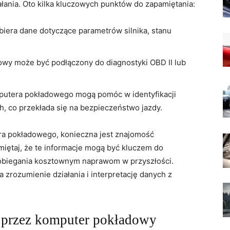
łania. Oto kilka kluczowych ⁣punktów do zapamiętania:
iera dane dotyczące parametrów silnika, stanu
y może być ‍podłączony do diagnostyki OBD II lub
utera‌ pokładowego mogą pomóc w identyfikacji
 co​ przekłada się na bezpieczeństwo jazdy.
ra pokładowego, konieczna jest znajomość
iętaj,⁣ że te informacje mogą być kluczem ⁤do
pobiegania kosztownym naprawom w⁢ przyszłości.
 zrozumienie działania i interpretację danych ​z
 przez komputer pokładowy