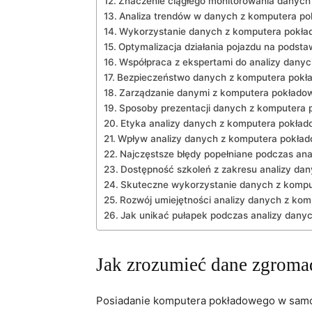
Znaczenie ciągłego monitorowania‌ danych
Analiza ​trendów w danych z komputera p
Wykorzystanie ⁣danych z ‍komputera pokł
Optymalizacja działania pojazdu ‌na pods
Współpraca z ekspertami do analizy dany
Bezpieczeństwo danych z komputera pok
Zarządzanie danymi z komputera pokłado
Sposoby ‌prezentacji danych z komputera
Etyka ⁣analizy danych z komputera pokła
Wpływ analizy⁤ danych z komputera pokład
Najczęstsze błędy popełniane podczas ana
Dostępność szkoleń z zakresu analizy da
Skuteczne wykorzystanie danych ⁢z komp
Rozwój umiejętności analizy danych z ko
Jak unikać ⁢pułapek podczas analizy dan
Jak zrozumieć dane ‌zgrom
Posiadanie komputera pokładowego‌ w samo