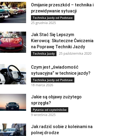
Omijanie przeszkód – technika i
przewidywanie sytuacji
Technika Jazdy od Podstaw
25 grudnia 2025
Jak Stać Się Lepszym
Kierowcą: Skuteczne Ćwiczenia
na Poprawę Techniki Jazdy
25 października 2020
Technika Jazdy
Czym jest „świadomość
sytuacyjna” w technice jazdy?
Technika Jazdy od Podstaw
18 marca 2026
Jakie są objawy zużytego
sprzęgła?
Pytania od czytelników
9 września 2025
Jak radzić sobie z koleinami na
polnej drodze