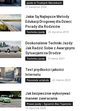
Jazda w Trudnych Warunkach
21 kwietnia 2026
Jakie Są Najlepsze Metody
Edukacji Drogowej dla Dzieci:
Porady dla Rodziców
25 stycznia 2019
Technika Jazdy
Doskonalenie Techniki Jazdy:
Jak Radzić Sobie z Awaryjnymi
Sytuacjami na Drodze
3 marca 2021
Technika Jazdy
Test prędkości i jakości
Internetu
22 marca 2023
Pozostałe artykuły
Jak bezpiecznie wykonywać
manewr zawracania
Prawo Jazdy – Egzamin Bez Tajemnic
10 stycznia 2026