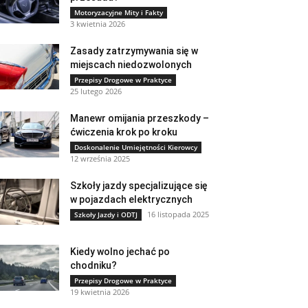
Motoryzacyjne Mity i Fakty
3 kwietnia 2026
Zasady zatrzymywania się w
miejscach niedozwolonych
Przepisy Drogowe w Praktyce
25 lutego 2026
Manewr omijania przeszkody –
ćwiczenia krok po kroku
Doskonalenie Umiejętności Kierowcy
12 września 2025
Szkoły jazdy specjalizujące się
w pojazdach elektrycznych
16 listopada 2025
Szkoły Jazdy i ODTJ
Kiedy wolno jechać po
chodniku?
Przepisy Drogowe w Praktyce
19 kwietnia 2026