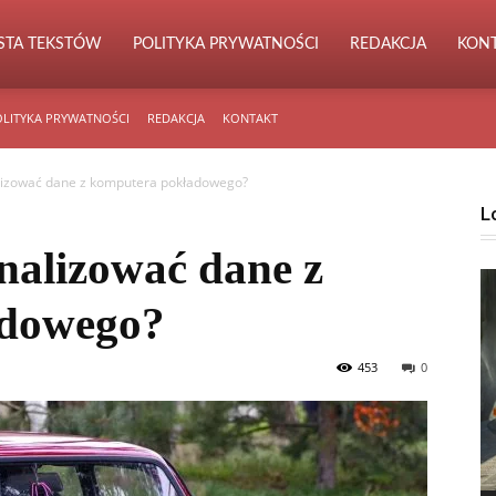
ISTA TEKSTÓW
POLITYKA PRYWATNOŚCI
REDAKCJA
KON
LITYKA PRYWATNOŚCI
REDAKCJA
KONTAKT
alizować dane z komputera pokładowego?
L
analizować dane z
adowego?
453
0