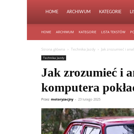
HOME
ARCHIWUM
KATEGORIE
L
HOME
ARCHIWUM
KATEGORIE
LISTA TEKSTÓW
PO
Strona główna
Technika Jazdy
Jak zrozumieć i an
Technika Jazdy
Jak zrozumieć i 
komputera pokł
Przez
motoryzacjny
-
23 lutego 2025