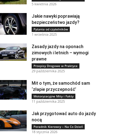
5 kwietnia 2026
Jakie nawyki poprawiają
bezpieczeństwo jazdy?
Pytania od czytelników
1 września 2025
Zasady jazdy na oponach
zimowych i letnich – wymogi
prawne
Przepisy Drogowe w Praktyce
29 października 2025
Mit o tym, że samochód sam
‘złapie przyczepność’
Motoryzacyjne Mity i Fakty
11 października 2025
Jak przygotować auto do jazdy
nocą
Poradnik Kierowcy – Na Co Dzień
18 stycznia 2026