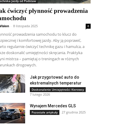
echnika Jazdy od Podstaw
ak ćwiczyć płynność prowadzenia
amochodu
Vision
-
8 listopada 2025
0
ynność prowadzenia samochodu to klucz do
zpiecznej i komfortowej jazdy. Aby ją poprawić,
rto regularnie ćwiczyć technikę gazu i hamulca, a
kże doskonalić umiejętności skręcania. Praktyka
yni mistrza – pamiętaj o treningach w różnych
runkach drogowych.
Jak przygotować auto do
ekstremalnych temperatur
Doskonalenie Umiejętności Kierowcy
7 lutego 2026
Wynajem Mercedes GLS
27 grudnia 2025
Pozostałe artykuły