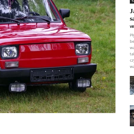
T
J
s
V8
Pł
be
wa
ta
cz
wa