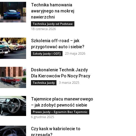
Technika hamowania
awaryjnego na mokrej
nawierzchni
Technika Jazdy od Podstaw
18 czerwca 2026
Szkolenia off-road – jak
przygotować auto i siebie?
23 maja 2026
Szkoły Jazdy i ODTJ
Doskonalenie Technik Jazdy
Dla Kierowców Po Nocy Pracy
3 marca 2025
Technika Jazdy
Tajemnice placu manewrowego
– jak zdobyć pewność siebie
Prawo Jazdy – Egzamin Bez Tajemnic
6 grudnia 2025
Czy kask w kabriolecie to
przesada?