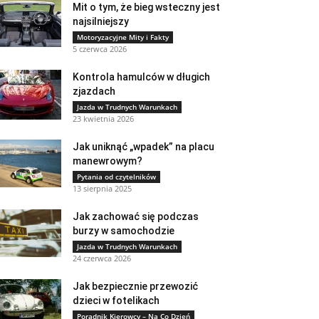
Mit o tym, że bieg wsteczny jest
najsilniejszy
Motoryzacyjne Mity i Fakty
5 czerwca 2026
Kontrola hamulców w długich
zjazdach
Jazda w Trudnych Warunkach
23 kwietnia 2026
Jak uniknąć „wpadek” na placu
manewrowym?
Pytania od czytelników
13 sierpnia 2025
Jak zachować się podczas
burzy w samochodzie
Jazda w Trudnych Warunkach
24 czerwca 2026
Jak bezpiecznie przewozić
dzieci w fotelikach
Poradnik Kierowcy – Na Co Dzień