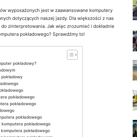
azdów⁢ wyposażonych jest w zaawansowane komputery
nych ‍dotyczących naszej jazdy. Dla większości z nas
e do zinterpretowania. Jak ⁣więc zrozumieć i dokładnie
 komputera pokładowego? Sprawdźmy to!
mputer pokładowy?
ładowym
r pokładowy
kładowego
pokładowego
utera pokładowego
utera pokładowego
adowego
omputera pokładowego
z komputera⁣ pokładowego
z komputera ⁢pokładowego