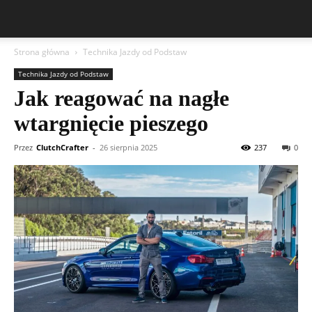
Strona główna
Technika Jazdy od Podstaw
Technika Jazdy od Podstaw
Jak reagować na nagłe
wtargnięcie pieszego
Przez
ClutchCrafter
-
26 sierpnia 2025
237
0