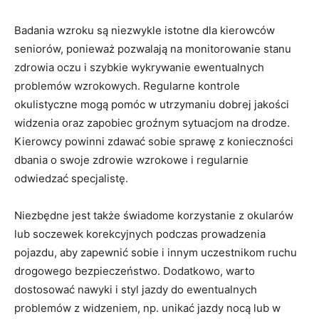
Badania wzroku ‍są niezwykle ⁤istotne dla kierowców
seniorów, ponieważ pozwalają na monitorowanie stanu
zdrowia oczu i szybkie wykrywanie ewentualnych⁢
problemów wzrokowych.⁢ Regularne kontrole
okulistyczne mogą pomóc ‍w utrzymaniu dobrej jakości
widzenia oraz‌ zapobiec groźnym sytuacjom na drodze.
Kierowcy powinni zdawać sobie ⁣sprawę z konieczności
dbania o swoje zdrowie wzrokowe i⁢ regularnie
odwiedzać specjalistę.
Niezbędne jest także świadome korzystanie z​ okularów
lub​ soczewek korekcyjnych podczas prowadzenia⁢
pojazdu, ​aby zapewnić sobie⁤ i innym⁤ uczestnikom‌ ruchu
drogowego​ bezpieczeństwo.‍ Dodatkowo, warto
dostosować​ nawyki ⁣i ‌styl jazdy do ewentualnych​
problemów z widzeniem, np. unikać jazdy‍ nocą ⁢lub w‌