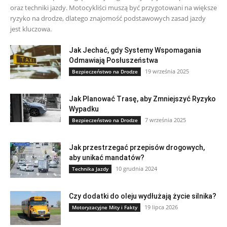
oraz techniki jazdy. Motocykliści muszą być przygotowani na większe
ryzyko na drodze, dlatego znajomość podstawowych zasad jazdy
jest kluczowa.
Jak Jechać, gdy Systemy Wspomagania
Odmawiają Posłuszeństwa
19 września 2025
Bezpieczeństwo na Drodze
Jak Planować Trasę, aby Zmniejszyć Ryzyko
Wypadku
7 września 2025
Bezpieczeństwo na Drodze
Jak przestrzegać przepisów drogowych,
aby unikać mandatów?
10 grudnia 2024
Technika Jazdy
Czy dodatki do oleju wydłużają życie silnika?
19 lipca 2026
Motoryzacyjne Mity i Fakty