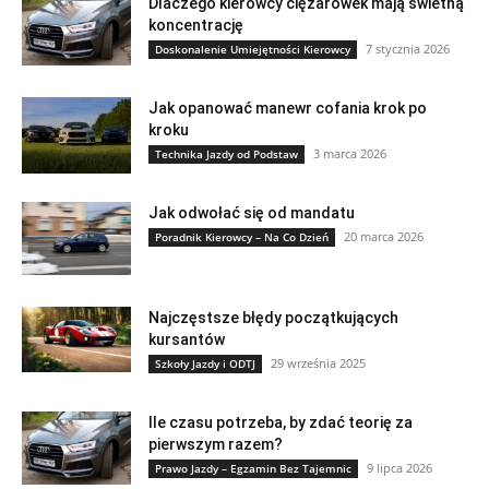
Dlaczego kierowcy ciężarówek mają świetną
koncentrację
7 stycznia 2026
Doskonalenie Umiejętności Kierowcy
Jak opanować manewr cofania krok po
kroku
3 marca 2026
Technika Jazdy od Podstaw
Jak odwołać się od mandatu
20 marca 2026
Poradnik Kierowcy – Na Co Dzień
Najczęstsze błędy początkujących
kursantów
29 września 2025
Szkoły Jazdy i ODTJ
Ile czasu potrzeba, by zdać teorię za
pierwszym razem?
9 lipca 2026
Prawo Jazdy – Egzamin Bez Tajemnic