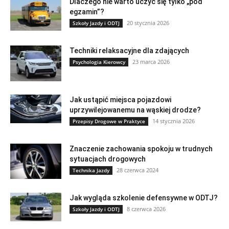
Dlaczego nie warto uczyć się tylko „pod
egzamin”?
20 stycznia 2026
Szkoły Jazdy i ODTJ
Techniki relaksacyjne dla zdających
23 marca 2026
Psychologia Kierowcy
Jak ustąpić miejsca pojazdowi
uprzywilejowanemu na wąskiej drodze?
14 stycznia 2026
Przepisy Drogowe w Praktyce
Znaczenie zachowania spokoju w trudnych
sytuacjach drogowych
28 czerwca 2024
Technika Jazdy
Jak wygląda szkolenie defensywne w ODTJ?
8 czerwca 2026
Szkoły Jazdy i ODTJ