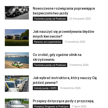
Nowoczesne rozwiązania poprawiające
bezpieczeństwo jazdy
23 listopada 2025
Technika Jazdy od Podstaw
Jak nauczyć się przewidywania błędów
innych kierowców?
13 września 2025
Pytania od czytelników
Co zrobić, gdy zgaśnie silnik na
skrzyżowaniu
3 kwietnia 2026
Technika Jazdy od Podstaw
Jak wybrać instruktora, który nauczy Cię
jeździć pewnie?
16 kwietnia 2026
Szkoły Jazdy i ODTJ
Przepisy dotyczące jazdy z przyczepą
7 lipca 2026
Przepisy Drogowe w Praktyce