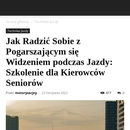
Strona główna
Technika Jazdy
Technika Jazdy
Jak Radzić Sobie z
Pogarszającym się
Widzeniem podczas Jazdy:
Szkolenie dla Kierowców
Seniorów
Przez
motoryzacjny
-
23 listopada 2022
417
0