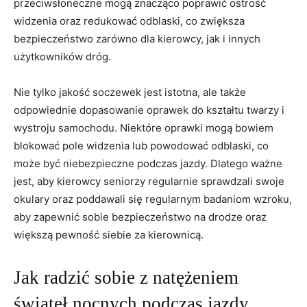
przeciwsłoneczne mogą znacząco poprawić ostrość
widzenia oraz⁤ redukować odblaski, co ‌zwiększa‌
bezpieczeństwo zarówno dla kierowcy, jak i​ innych
użytkowników dróg.
Nie⁤ tylko jakość soczewek⁣ jest ​istotna,⁤ ale także
odpowiednie dopasowanie ⁣oprawek do kształtu ​twarzy i
wystroju samochodu. ​Niektóre oprawki mogą​ bowiem
blokować pole widzenia lub powodować odblaski, co
może ‍być niebezpieczne podczas ⁤jazdy.⁢ Dlatego ważne
jest, aby kierowcy seniorzy regularnie sprawdzali swoje
okulary oraz poddawali się regularnym ⁤badaniom wzroku,
aby zapewnić ‍sobie bezpieczeństwo na ​drodze‌ oraz
większą pewność siebie za⁢ kierownicą.
Jak radzić ⁣sobie ⁢z natężeniem
świateł nocnych ‌podczas jazdy