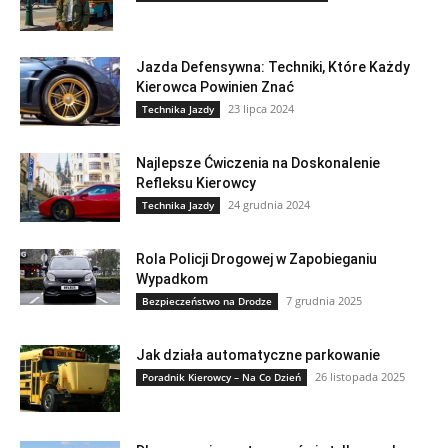
Jazda Defensywna: Techniki, Które Każdy
Kierowca Powinien Znać
23 lipca 2024
Technika Jazdy
Najlepsze Ćwiczenia na Doskonalenie
Refleksu Kierowcy
24 grudnia 2024
Technika Jazdy
Rola Policji Drogowej w Zapobieganiu
Wypadkom
7 grudnia 2025
Bezpieczeństwo na Drodze
Jak działa automatyczne parkowanie
26 listopada 2025
Poradnik Kierowcy – Na Co Dzień