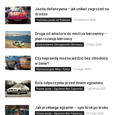
Jazda defensywna – jak unikać zagrożeń na
drodze
29 kwietnia 2026
Technika Jazdy od Podstaw
Droga od amatora do mistrza kierownicy –
plan rozwoju kierowcy
9 maja 2026
Doskonalenie Umiejętności Kierowcy
Czy naprawdę można jeździć bez chłodnicy
w zimie?
7 lutego 2026
Motoryzacyjne Mity i Fakty
Rola odpoczynku przed dniem egzaminu
7 grudnia 2025
Prawo Jazdy – Egzamin Bez Tajemnic
Jak przebiega egzamin – opis krok po kroku
21 maja 2026
Prawo Jazdy – Egzamin Bez Tajemnic