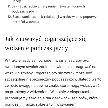
jazdy
Jak radzić ⁣sobie ⁢z natężeniem świateł nocnych
‌podczas jazdy
Stosowanie⁣ technik​ relaksacji wzroku w celu poprawy​
ostrości widzenia
Jak zauważyć pogarszające się
⁢widzenie‌ podczas jazdy
W‍ trakcie jazdy ‍samochodem ważne ‍jest, aby być
świadomym swoich ⁤zdolności widzenia i ⁣reagować na
wszelkie ⁤zmiany. Pogarszający się wzrok może być
szczególnie​ niebezpieczny podczas jazdy, dlatego warto
zwrócić ⁤uwagę‌ na pewne ‍znaki,​ które mogą wskazywać⁤
na problemy⁣ z widzeniem. Wspólnie z ekspertami
proponujemy szkolenie‍ dla kierowców ‌seniorów,​ które
pomoże⁣ im​ radzić sobie z ⁢tym wyzwaniem.