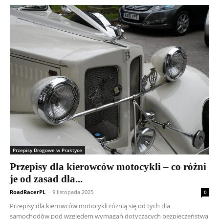
Przepisy Drogowe w Praktyce
Przepisy dla kierowców motocykli – co różni
je od zasad dla...
RoadRacerPL
-
9 listopada 2025
0
Przepisy dla kierowców motocykli różnią się od tych dla
samochodów pod względem wymagań dotyczących bezpieczeństwa