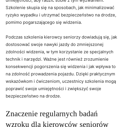
umiejętności, aby radzić sobie z tym wyzwaniem.
Szkolenie⁤ skupia się na sposobach, jak minimalizować
ryzyko wypadku ⁣i‍ utrzymać‍ bezpieczeństwo na drodze,
pomimo pogarszającego ⁣się widzenia.
Podczas szkolenia kierowcy⁤ seniorzy dowiadują się, jak
dostosować swoje nawyki⁤ jazdy ‍do‍ zmniejszonej
zdolności widzenia, w ​tym korzystanie ze ‌specjalnych
technik i ⁢narzędzi. ‌Ważne ⁣jest również‌ zrozumienie
konsekwencji pogorszenia się widzenia i jak wpływa to ​
na zdolność prowadzenia pojazdu. Dzięki praktycznym
wskazówkom i ‍ćwiczeniom, ‌uczestnicy ⁣szkolenia mogą‌
poprawić swoje​ umiejętności i zwiększyć swoje
bezpieczeństwo na ⁤drodze.
Znaczenie regularnych ‍badań
wzroku dla kierowców seniorów