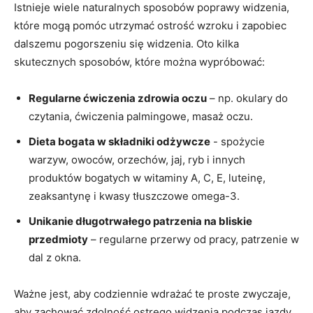
Istnieje wiele naturalnych sposobów poprawy widzenia,
które mogą pomóc utrzymać⁢ ostrość⁢ wzroku⁣ i zapobiec
dalszemu ​pogorszeniu się widzenia. Oto ⁤kilka
skutecznych sposobów,‌ które można ⁣wypróbować:
Regularne ‍ćwiczenia zdrowia oczu
– ​np. okulary do
czytania, ćwiczenia palmingowe, masaż oczu.
Dieta bogata w​ składniki ​odżywcze
​- spożycie
warzyw, owoców, orzechów, ​jaj, ryb i innych
produktów bogatych w witaminy A, ⁢C, E, luteinę,
zeaksantynę i kwasy tłuszczowe ⁤omega-3.
Unikanie długotrwałego patrzenia⁤ na bliskie
przedmioty
– regularne‍ przerwy od pracy, patrzenie w
‍dal‍ z ⁤okna.
Ważne jest,‌ aby codziennie wdrażać te proste zwyczaje,
aby zachować zdolność ostrego widzenia podczas⁢ jazdy.