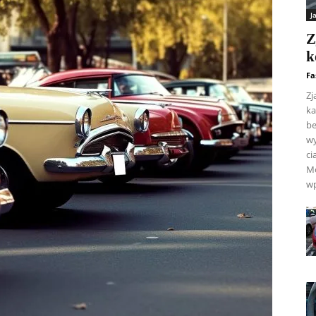
J
Z
k
Fa
Zj
ka
be
wy
ci
Mo
wp