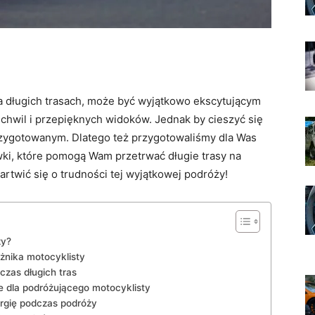
 długich​ trasach,⁢ może być wyjątkowo ekscytującym
il i przepięknych ‌widoków. ⁢Jednak by cieszyć ⁤się
rzygotowanym. Dlatego też przygotowaliśmy ‌dla Was
i, ⁢które pomogą Wam przetrwać długie trasy na
artwić się o​ trudności tej wyjątkowej podróży!
ży?
żnika motocyklisty
czas długich tras
 dla podróżującego⁢ motocyklisty
gię ‍podczas‍ podróży