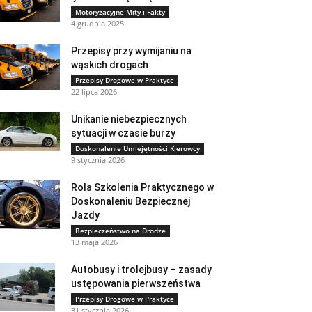
Motoryzacyjne Mity i Fakty
4 grudnia 2025
Przepisy przy wymijaniu na
wąskich drogach
Przepisy Drogowe w Praktyce
22 lipca 2026
Unikanie niebezpiecznych
sytuacji w czasie burzy
Doskonalenie Umiejętności Kierowcy
9 stycznia 2026
Rola Szkolenia Praktycznego w
Doskonaleniu Bezpiecznej
Jazdy
Bezpieczeństwo na Drodze
13 maja 2026
Autobusy i trolejbusy – zasady
ustępowania pierwszeństwa
Przepisy Drogowe w Praktyce
31 stycznia 2026