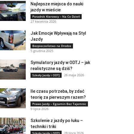
Najlepsze miejsca do nauki
jazdy w mieście
Poradnik Kierowcy – Na Co Dzień
27 kwietnia 2026
Jak Emocje Wpływają na Styl
Jazdy
Bezpieczeństwo na Drodze
5 grudnia 2025
Symulatory jazdy w ODTJ – jak
realistyczne są dziś?
26 maja 2026
Szkoły Jazdy i ODTJ
Ile czasu potrzeba, by zdać
teorię za pierwszym razem?
Prawo Jazdy – Egzamin Bez Tajemnic
9 lipca 2026
Szkolenie z jazdy po łuku –
techniki i triki
28 lipca 2026
Szkoły Jazdy i ODTJ