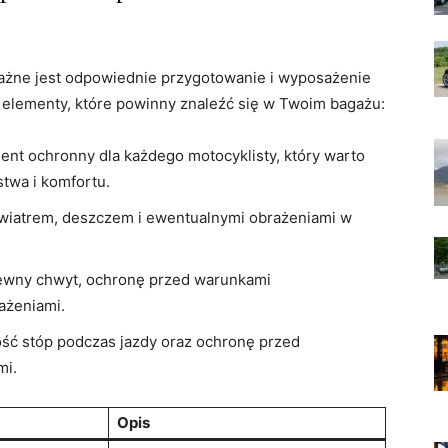
 ważne jest odpowiednie przygotowanie‌ i‍ wyposażenie
elementy, które⁢ powinny⁤ znaleźć ‌się w Twoim bagażu:
t ochronny dla każdego⁤ motocyklisty, ​który warto
twa i komfortu.
d wiatrem, deszczem i ⁢ewentualnymi obrażeniami w
pewny chwyt, ochronę przed warunkami
ażeniami.
ość stóp ⁣podczas ​jazdy oraz ochronę przed
mi.
Opis