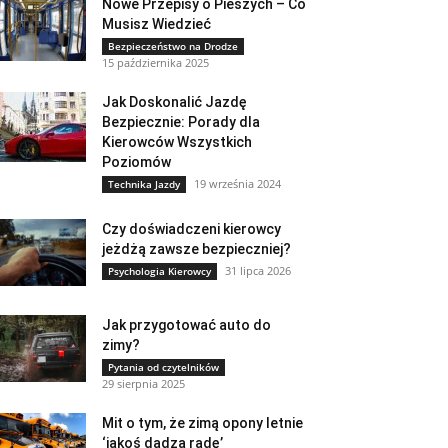
Nowe Przepisy o Pieszych – Co
Musisz Wiedzieć
Bezpieczeństwo na Drodze
15 października 2025
Jak Doskonalić Jazdę
Bezpiecznie: Porady dla
Kierowców Wszystkich
Poziomów
19 września 2024
Technika Jazdy
Czy doświadczeni kierowcy
jeżdżą zawsze bezpieczniej?
31 lipca 2026
Psychologia Kierowcy
Jak przygotować auto do
zimy?
Pytania od czytelników
29 sierpnia 2025
Mit o tym, że zimą opony letnie
‘jakoś dadzą radę’