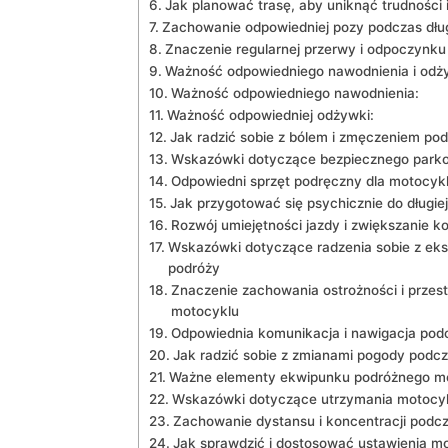
Jak planować ⁣trasę, aby uniknąć trudności 
Zachowanie odpowiedniej pozy podczas dług
Znaczenie regularnej przerwy i odpoczynk
Ważność ⁢odpowiedniego ⁣nawodnienia i⁢ odż
Ważność odpowiedniego nawodnienia:
Ważność odpowiedniej odżywki:
Jak radzić sobie z bólem i zmęczeniem po
Wskazówki dotyczące ‍bezpiecznego ‍parko
Odpowiedni sprzęt podręczny dla motocykli
Jak przygotować się psychicznie do długie
Rozwój umiejętności jazdy i‌ zwiększanie ko
Wskazówki dotyczące radzenia sobie z ek
podróży
Znaczenie zachowania ostrożności i przes
motocyklu
Odpowiednia komunikacja i nawigacja podc
Jak radzić sobie z zmianami⁤ pogody podc
Ważne elementy ekwipunku podróżnego moto
Wskazówki dotyczące utrzymania motocykl
Zachowanie dystansu i⁣ koncentracji podcza
Jak sprawdzić i dostosować ustawienia mot