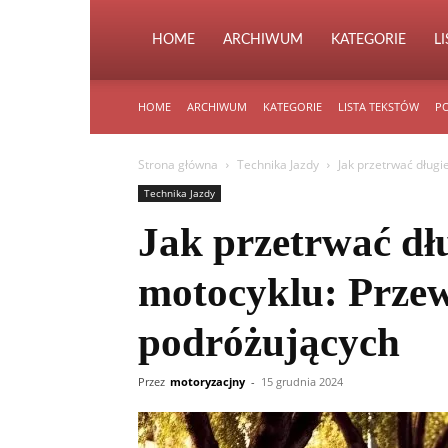
HOME
ARCHIWUM
KATEGORIE
L
HOME
ARCHIWUM
KATEGORIE
LISTA TEKSTÓW
PO
Strona główna
Technika Jazdy
Jak przetrwać długi
Technika Jazdy
Jak przetrwać dłu
motocyklu: Prze
podróżujących
Przez
motoryzacjny
-
15 grudnia 2024