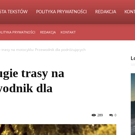
ISTA TEKSTÓW
POLITYKA PRYWATNOŚCI
REDAKCJA
KON
LITYKA PRYWATNOŚCI
REDAKCJA
KONTAKT
e trasy na motocyklu: Przewodnik dla podróżujących
L
gie trasy na
wodnik dla
289
0