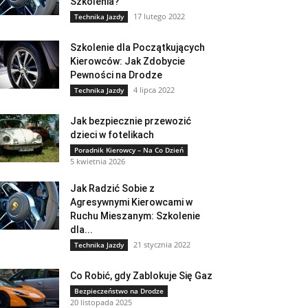
Szkolenia?
17 lutego 2022
Technika Jazdy
Szkolenie dla Początkujących
Kierowców: Jak Zdobycie
Pewności na Drodze
4 lipca 2022
Technika Jazdy
Jak bezpiecznie przewozić
dzieci w fotelikach
Poradnik Kierowcy – Na Co Dzień
5 kwietnia 2026
Jak Radzić Sobie z
Agresywnymi Kierowcami w
Ruchu Mieszanym: Szkolenie
dla...
21 stycznia 2022
Technika Jazdy
Co Robić, gdy Zablokuje Się Gaz
Bezpieczeństwo na Drodze
20 listopada 2025