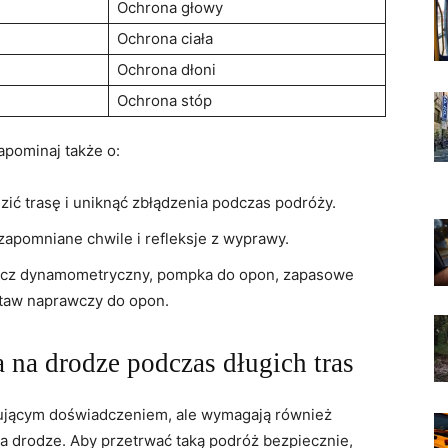
Ochrona głowy
Ochrona ‌ciała
Ochrona dłoni
Ochrona stóp
apominaj⁢ także o:
zić trasę i uniknąć zbłądzenia podczas ⁣podróży.
zapomniane⁢ chwile i refleksje z wyprawy.
klucz⁣ dynamometryczny, pompka ⁢do opon, zapasowe
staw⁤ naprawczy do opon.
na‍ drodze ⁤podczas długich tras
tującym doświadczeniem, ale wymagają również
a drodze. Aby przetrwać taką podróż bezpiecznie,