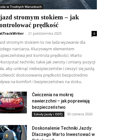
azda w Trudnych Warunkach
jazd stromym stokiem – jak
ontrolować prędkość
stTrackWriter
-
21 października 2025
0
azd stromym stokiem to nie lada wyzwanie dla
żdego narciarza. Kluczowym elementem
zpieczeństwa jest kontrola prędkości. Warto
korzystać techniki, takie jak zwroty i zmiany pozycji
ała, aby uniknąć niebezpieczeństw i cieszyć się jazdą.
żliwość dostosowania prędkości bezpośrednio
ływa na komfort i bezpieczeństwo na stoku.
Ćwiczenia na mokrej
nawierzchni – jak poprawiają
bezpieczeństwo
30 czerwca 2026
Szkoły Jazdy i ODTJ
Doskonalenie Techniki Jazdy:
Dlaczego Warto Inwestować w