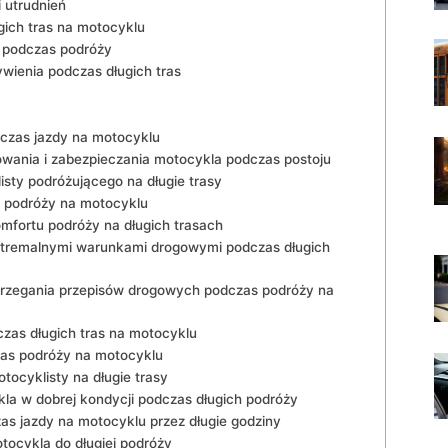
i utrudnień
ich tras na motocyklu
u podczas podróży
ywienia podczas długich tras
dczas jazdy na motocyklu
wania i zabezpieczania motocykla podczas postoju
sty podróżującego na długie trasy
j podróży na motocyklu
mfortu ⁤podróży na długich‍ trasach
stremalnymi warunkami drogowymi ​podczas długich
trzegania przepisów drogowych ‌podczas podróży na
zas długich tras na ‍motocyklu
zas podróży na motocyklu
cyklisty na długie ‌trasy
a w dobrej kondycji‍ podczas długich podróży
s jazdy na motocyklu przez⁢ długie ⁤godziny
ocykla do ‌długiej podróży