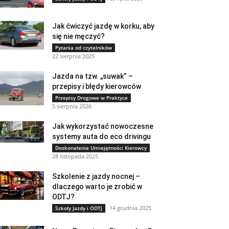
Jak ćwiczyć jazdę w korku, aby
się nie męczyć?
Pytania od czytelników
22 sierpnia 2025
Jazda na tzw. „suwak” –
przepisy i błędy kierowców
Przepisy Drogowe w Praktyce
5 sierpnia 2026
Jak wykorzystać nowoczesne
systemy auta do eco drivingu
Doskonalenie Umiejętności Kierowcy
28 listopada 2025
Szkolenie z jazdy nocnej –
dlaczego warto je zrobić w
ODTJ?
14 grudnia 2025
Szkoły Jazdy i ODTJ