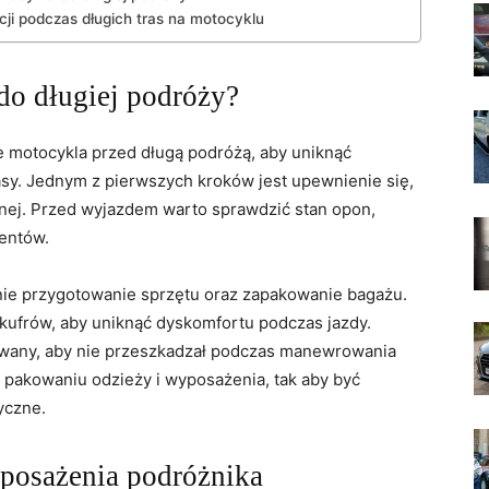
cji podczas długich tras​ na motocyklu
do długiej podróży?
 motocykla przed długą podróżą, aby uniknąć
sy. Jednym⁣ z pierwszych ⁤kroków jest upewnienie się,
znej. ‌Przed wyjazdem warto sprawdzić​ stan opon,
mentów.
ie przygotowanie sprzętu oraz zapakowanie ⁣bagażu.
ufrów,‍ aby uniknąć dyskomfortu podczas jazdy.
cowany, aby⁢ nie przeszkadzał ‍podczas manewrowania
 pakowaniu odzieży i⁤ wyposażenia, tak⁣ aby być
yczne.
yposażenia podróżnika