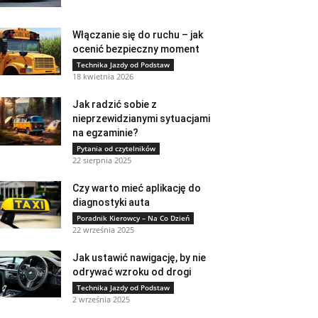
Włączanie się do ruchu – jak
ocenić bezpieczny moment
Technika Jazdy od Podstaw
18 kwietnia 2026
Jak radzić sobie z
nieprzewidzianymi sytuacjami
na egzaminie?
Pytania od czytelników
22 sierpnia 2025
Czy warto mieć aplikację do
diagnostyki auta
Poradnik Kierowcy – Na Co Dzień
22 września 2025
Jak ustawić nawigację, by nie
odrywać wzroku od drogi
Technika Jazdy od Podstaw
2 września 2025