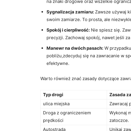
na znaki drogowe oraz wszelkie ogranicz
Sygnalizacja zamiaru:
Zawsze używaj ki
swoim zamiarze. To prosta, ale niezwykl
Spokój i cierpliwość:
Nie spiesz się. Zaw
precyzji. Zachowaj spokój, nawet jeśli za
Manewr na dwóch pasach:
W przypadku,
pobliżu,zdecyduj się na zawracanie w s
efektywne.
Warto również znać zasady dotyczące zawra
Typ drogi
Zasada z
ulica miejska
Zawracaj p
Droga z ograniczeniem
Wykonaj ma
prędkości
zatoczce.
Autostrada
Unikaj zaw