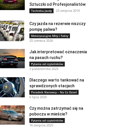
Sztuczki od Profesjonalistów
23 sierpnia 2019
Technika Jazdy
Czy jazda na rezerwie niszczy
pompę paliwa?
Motoryzacyjne Mity i Fakty
25 czerwca 2026
Jak interpretować oznaczenia
na pasach ruchu?
Pytania od czytelników
3 października 2025
Dlaczego warto tankować na
sprawdzonych stacjach
Poradnik Kierowcy – Na Co Dzień
6 lipca 2026
Czy można zatrzymać się na
poboczu w mieście?
Pytania od czytelników
16 sierpnia 2025