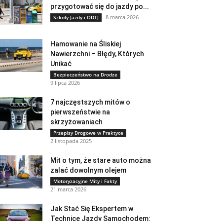
przygotować się do jazdy po...
8 marca 2026
Szkoły Jazdy i ODTJ
Hamowanie na Śliskiej
Nawierzchni – Błędy, Których
Unikać
Bezpieczeństwo na Drodze
9 lipca 2026
7 najczęstszych mitów o
pierwszeństwie na
skrzyżowaniach
Przepisy Drogowe w Praktyce
2 listopada 2025
Mit o tym, że stare auto można
zalać dowolnym olejem
Motoryzacyjne Mity i Fakty
21 marca 2026
Jak Stać Się Ekspertem w
Technice Jazdy Samochodem: