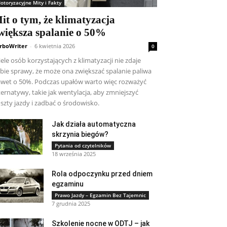
otoryzacyjne Mity i Fakty
it o tym, że klimatyzacja
większa spalanie o 50%
rboWriter
-
6 kwietnia 2026
0
ele osób korzystających z klimatyzacji nie zdaje
bie sprawy, że może ona zwiększać spalanie paliwa
wet o 50%. Podczas upałów warto więc rozważyć
ternatywy, takie jak wentylacja, aby zmniejszyć
szty jazdy i zadbać o środowisko.
Jak działa automatyczna
skrzynia biegów?
Pytania od czytelników
18 września 2025
Rola odpoczynku przed dniem
egzaminu
Prawo Jazdy – Egzamin Bez Tajemnic
7 grudnia 2025
Szkolenie nocne w ODTJ – jak