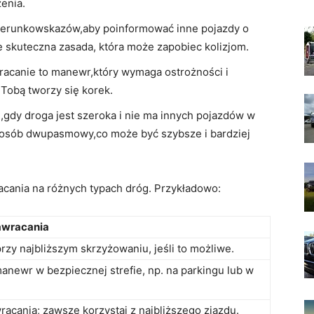
enia.
erunkowskazów,aby poinformować inne pojazdy o
e skuteczna zasada, która może zapobiec kolizjom.
racanie to manewr,który wymaga ostrożności i
 Tobą tworzy się korek.
gdy droga jest szeroka i nie ma innych pojazdów w
posób dwupasmowy,co może być szybsze i bardziej
cania na różnych typach dróg. Przykładowo:
awracania
rzy najbliższym skrzyżowaniu, jeśli to możliwe.
newr w bezpiecznej strefie, np. na parkingu lub w
racania; zawsze korzystaj z najbliższego zjazdu.