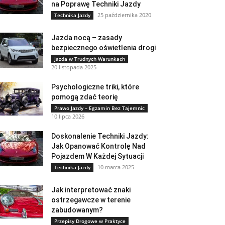
na Poprawę Techniki Jazdy
25 października 2020
Technika Jazdy
Jazda nocą – zasady
bezpiecznego oświetlenia drogi
Jazda w Trudnych Warunkach
20 listopada 2025
Psychologiczne triki, które
pomogą zdać teorię
Prawo Jazdy – Egzamin Bez Tajemnic
10 lipca 2026
Doskonalenie Techniki Jazdy:
Jak Opanować Kontrolę Nad
Pojazdem W Każdej Sytuacji
10 marca 2025
Technika Jazdy
Jak interpretować znaki
ostrzegawcze w terenie
zabudowanym?
Przepisy Drogowe w Praktyce