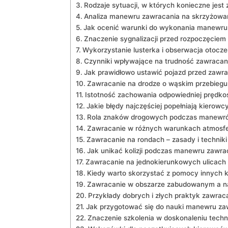
Rodzaje sytuacji, w których konieczne jest
Analiza manewru zawracania na skrzyżowa
Jak ocenić warunki do wykonania manewru
Znaczenie sygnalizacji przed rozpoczęcie
Wykorzystanie lusterka i obserwacja otocze
Czynniki wpływające na trudność zawracan
Jak prawidłowo ustawić pojazd przed zawr
Zawracanie na drodze o wąskim przebiegu
Istotność zachowania odpowiedniej prędko
Jakie błędy najczęściej popełniają kierowc
Rola znaków drogowych podczas manewr
Zawracanie w różnych warunkach atmosf
Zawracanie na rondach – zasady i techniki
Jak unikać kolizji podczas manewru zawra
Zawracanie na jednokierunkowych ulicach
Kiedy warto skorzystać z pomocy innych 
Zawracanie w obszarze zabudowanym a n
Przykłady dobrych i złych praktyk zawrac
Jak przygotować się do nauki manewru za
Znaczenie szkolenia w doskonaleniu techn