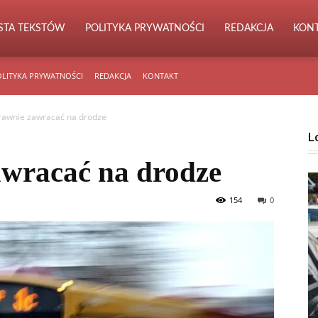
ISTA TEKSTÓW
POLITYKA PRYWATNOŚCI
REDAKCJA
KON
LITYKA PRYWATNOŚCI
REDAKCJA
KONTAKT
rawnie zawracać na drodze
L
awracać na drodze
154
0