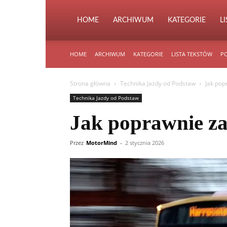
HOME
ARCHIWUM
KATEGORIE
L
HOME
ARCHIWUM
KATEGORIE
LISTA TEKSTÓW
PO
Strona główna
Technika Jazdy od Podstaw
Jak pop
Technika Jazdy od Podstaw
Jak poprawnie z
Przez
MotorMind
-
2 stycznia 2026