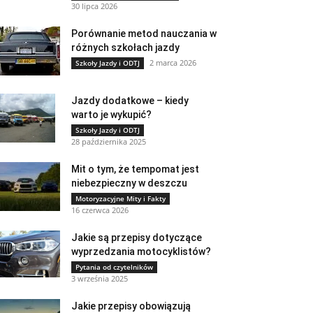
30 lipca 2026
Porównanie metod nauczania w
różnych szkołach jazdy
2 marca 2026
Szkoły Jazdy i ODTJ
Jazdy dodatkowe – kiedy
warto je wykupić?
Szkoły Jazdy i ODTJ
28 października 2025
Mit o tym, że tempomat jest
niebezpieczny w deszczu
Motoryzacyjne Mity i Fakty
16 czerwca 2026
Jakie są przepisy dotyczące
wyprzedzania motocyklistów?
Pytania od czytelników
3 września 2025
Jakie przepisy obowiązują