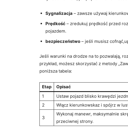
Sygnalizacja
– zawsze używaj kierunko
Prędkość
– zredukuj prędkość przed ro
pojazdem.
bezpieczeństwo
– jeśli musisz cofnąć,u
Jeśli warunki na drodze na to pozwalają, 
przykład, możesz skorzystać z metody „Zaw
poniższa tabela:
Etap
Opisać
1
Ustaw pojazd blisko krawędzi jezdni 
2
Włącz kierunkowskaz i spójrz w lust
Wykonaj manewr, maksymalnie skręc
3
przeciwnej strony.