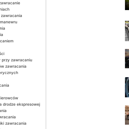
 zawracanie
niach
 zawracania
m manewru
nia
ia
acaniem
ści
y przy zawracaniu
ów zawracania
erycznych
cania
kierowców
a drodze ekspresowej
ania
wracania
iki zawracania