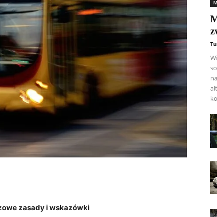
M
M
z
Tu
Wi
so
na
al
ko
czowe zasady i wskazówki