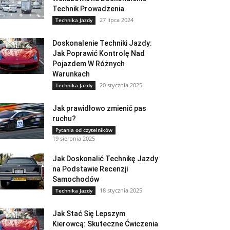
Technik Prowadzenia
27 lipca 2024
Technika Jazdy
Doskonalenie Techniki Jazdy:
Jak Poprawić Kontrolę Nad
Pojazdem W Różnych
Warunkach
20 stycznia 2025
Technika Jazdy
Jak prawidłowo zmienić pas
ruchu?
Pytania od czytelników
19 sierpnia 2025
Jak Doskonalić Technikę Jazdy
na Podstawie Recenzji
Samochodów
18 stycznia 2025
Technika Jazdy
Jak Stać Się Lepszym
Kierowcą: Skuteczne Ćwiczenia