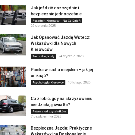
Jak jeździć oszczędnie i
bezpiecznie jednocześnie
Poradnik Kierowcy – Na Co Dzień
29 sierpnia 2025
Jak Opanować Jazdę Wstecz:
Wskazówki dla Nowych
Kierowców
24 stycznia 2023
Technika Jazdy
Panika w ruchu miejskim – jak jej
uniknąć?
10 lutego 2026
Psychologia Kierowcy
Co zrobić, gdy na skrzyżowaniu
nie działają światła?
Pytania od czytelników
7 października 2025
Bezpieczna Jazda: Praktyczne
Wskazówki na Doskonalenie