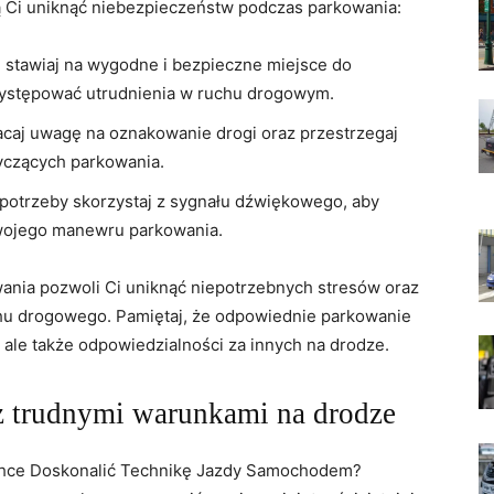
ą Ci uniknąć niebezpieczeństw podczas parkowania:
stawiaj na wygodne i bezpieczne ‌miejsce do
 występować utrudnienia w ruchu drogowym.
caj uwagę ⁣na ‍oznakowanie drogi oraz przestrzegaj
yczących parkowania.
e potrzeby skorzystaj z sygnału dźwiękowego, aby
wojego manewru parkowania.
nia pozwoli​ Ci uniknąć niepotrzebnych stresów oraz
hu drogowego. Pamiętaj, że odpowiednie parkowanie​
h, ale także odpowiedzialności za innych na drodze.
 z trudnymi warunkami na drodze
 chce ⁢Doskonalić Technikę Jazdy Samochodem?