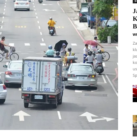
B
J
K
B
Wh
Za
kl
ja
ko
us
Sp