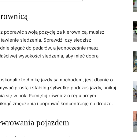
erownicą
sz poprawić swoją pozycję za kierownicą, musisz
awienie ‌siedzenia. Sprawdź, czy siedzisz
dnie sięgać do⁢ pedałów, a jednocześnie masz
łaściwej wysokości siedzenia, aby mieć⁤ dobrą
doskonalić technikę jazdy samochodem, jest dbanie ‍o
ywać prostą i ⁤stabilną sylwetkę‍ podczas jazdy, unikaj
 się​ w bok. Pamiętaj‍ również o regularnym
niknąć zmęczenia i poprawić koncentrację na⁢ drodze.
ewrowania pojazdem