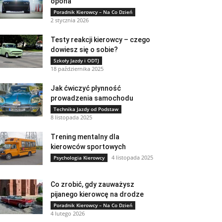
opona
Poradnik Kierowcy – Na Co Dzień
2 stycznia 2026
Testy reakcji kierowcy – czego
dowiesz się o sobie?
Szkoły Jazdy i ODTJ
18 października 2025
Jak ćwiczyć płynność
prowadzenia samochodu
Technika Jazdy od Podstaw
8 listopada 2025
Trening mentalny dla
kierowców sportowych
4 listopada 2025
Psychologia Kierowcy
Co zrobić, gdy zauważysz
pijanego kierowcę na drodze
Poradnik Kierowcy – Na Co Dzień
4 lutego 2026