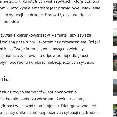
miętać o kilku istotnych wskazówkach, które pomogą
szym kluczowym elementem jest prawidłowe ustawienie
egląd sytuacji na drodze. Sprawdź, czy lusterka są
ch punktów.
używanie kierunkowskazów. Pamiętaj, aby zawsze
 zmianą pasa ruchu, skrętem czy‍ zawracaniem. ‍Dzięki
 jakie są Twoje intencje, co znacząco zwiększy
pamiętać o zachowaniu odpowiedniej odległości
łynność ruchu i uniknąć niebezpiecznych sytuacji.
nia
z kluczowych elementów jest opanowanie
nie bezpieczeństwa własnemu życiu oraz innym
jętności ‍w prowadzeniu pojazdu. Dlatego ważne jest,
nia, aby uniknąć ⁢niebezpiecznych sytuacji na drodze.