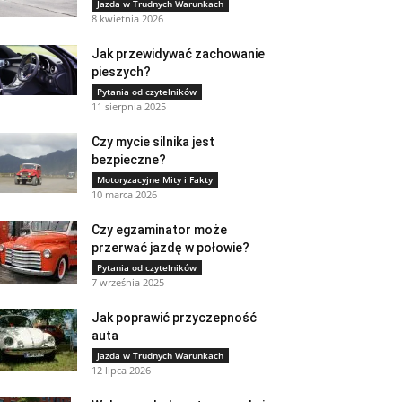
Jazda w Trudnych Warunkach
8 kwietnia 2026
Jak przewidywać zachowanie
pieszych?
Pytania od czytelników
11 sierpnia 2025
Czy mycie silnika jest
bezpieczne?
Motoryzacyjne Mity i Fakty
10 marca 2026
Czy egzaminator może
przerwać jazdę w połowie?
Pytania od czytelników
7 września 2025
Jak poprawić przyczepność
auta
Jazda w Trudnych Warunkach
12 lipca 2026