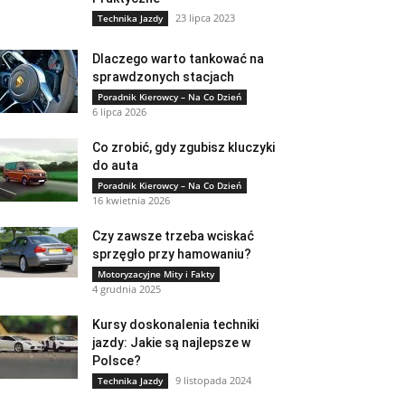
23 lipca 2023
Technika Jazdy
Dlaczego warto tankować na
sprawdzonych stacjach
Poradnik Kierowcy – Na Co Dzień
6 lipca 2026
Co zrobić, gdy zgubisz kluczyki
do auta
Poradnik Kierowcy – Na Co Dzień
16 kwietnia 2026
Czy zawsze trzeba wciskać
sprzęgło przy hamowaniu?
Motoryzacyjne Mity i Fakty
4 grudnia 2025
Kursy doskonalenia techniki
jazdy: Jakie są najlepsze w
Polsce?
9 listopada 2024
Technika Jazdy