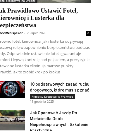
ezpieczeństwo na Drodze
ak Prawidłowo Ustawić Fotel,
ierownicę i Lusterka dla
ezpieczeństwa
eelWhisperer
-
25 lipca 2026
0
równo fotel, kierownica, jak i lusterka odgrywają
uczową rolę w zapewnieniu bezpieczeństwa podczas
zdy. Odpowiednie ustawienie fotela gwarantuje
mfort i lepszą kontrolę nad pojazdem, a precyzyjnie
tawione lusterka eliminują martwe punkty.
rawdź, jak to zrobić krok po kroku!
10 podstawowych zasad ruchu
drogowego, które musisz znać
Przepisy Drogowe w Praktyce
11 grudnia 2025
Jak Opanować Jazdę Po
Mieście dla Osób
Niepełnosprawnych: Szkolenie
Praktyczne