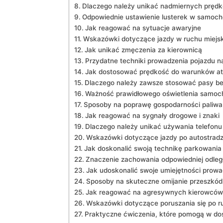
Dlaczego należy unikać nadmiernych​ prędk
Odpowiednie ustawienie lusterek⁢ w ⁢samoch
Jak reagować na sytuacje​ awaryjne
Wskazówki dotyczące jazdy w ruchu miejs
Jak unikać zmęczenia za kierownicą
Przydatne techniki prowadzenia pojazdu n
Jak‍ dostosować ⁤prędkość do warunków 
Dlaczego należy zawsze stosować ⁢pasy b
Ważność prawidłowego oświetlenia samoc
Sposoby ⁢na poprawę gospodarności paliwa
Jak reagować na sygnały drogowe i znaki
Dlaczego należy unikać używania telefonu
Wskazówki dotyczące jazdy po autostradz
Jak doskonalić swoją‍ technikę parkowania
Znaczenie zachowania odpowiedniej odleg
Jak udoskonalić swoje⁣ umiejętności prowa
Sposoby na skuteczne omijanie przeszkód
Jak reagować na agresywnych kierowców
Wskazówki dotyczące poruszania się po r
Praktyczne ⁤ćwiczenia,⁢ które pomogą w d