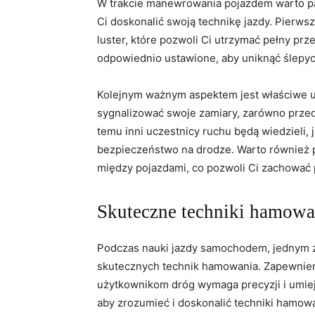
W trakcie manewrowania pojazdem warto pa
Ci doskonalić swoją technikę jazdy. Pierw
luster, które pozwoli Ci ​utrzymać pełny prz
odpowiednio ustawione, aby‍ uniknąć ślepy
Kolejnym ważnym aspektem jest właściwe 
sygnalizować swoje zamiary, zarówno ⁤przed
temu inni uczestnicy⁢ ruchu będą wiedzieli,
bezpieczeństwo na drodze. Warto również 
między pojazdami, co pozwoli Ci zachować p
Skuteczne techniki hamowa
Podczas nauki jazdy samochodem, jednym 
skutecznych technik hamowania. Zapewnie
użytkownikom ​dróg wymaga precyzji ‍i umie
aby zrozumieć ⁢i doskonalić techniki hamowa