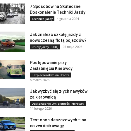
7 Sposobów na Skuteczne
Doskonalenie Techniki Jazdy
4 grudnia 2024
Technika Jazdy
Jak znaleźć szkołę jazdy z
nowoczesną flotą pojazdów?
25 maja 2026
Szkoły Jazdy i ODTJ
Postępowanie przy
Zasłabnięciu Kierowcy
Bezpieczeństwo na Drodze
8 marca 2026
Jak wyzbyć się złych nawyków
za kierownicą
Doskonalenie Umiejętności Kierowcy
14 lutego 2026
Test opon deszczowych – na
co zwrócić uwagę