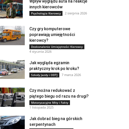
Wpływ wyglądu auta na reakcje
innych kierowców
2 sierpnia 2026
Psychologia Kierowcy
Czy gry komputerowe
poprawiają umiejętności
kierowcy?
Doskonalenie Umiejętności Kierowcy
4 stycznia 2026
Jak wygląda egzamin
praktyczny krok po kroku?
7 marca 2026
Szkoły Jazdy i ODTJ
Czy można redukować z
piątego biegu od razu na drugi?
Motoryzacyjne Mity i Fakty
1 listopada 2025
Jak dobrać bieg na górskich
serpentynach