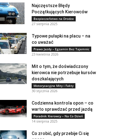
Najczęstsze Błędy
Początkujących Kierowców
Bezpieczeństwo na Drodze
27 sierpnia 2025
Typowe pułapki na placu – na
co uważać
Prawo Jazdy – Egzamin Bez Tajemnic
23 kwietnia 2026
Mit o tym, że doświadczony
kierowca nie potrzebuje kursów
doszkalających
Motoryzacyjne Mity i Fakty
30 stycznia 2026
Codzienna kontrola opon – co
warto sprawdzać przed jazdą
Poradnik Kierowcy – Na Co Dzień
14 sierpnia 2025
Co zrobić, gdy przebije Ci się