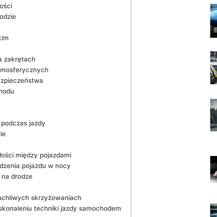
ości
odzie
kim
a zakrętach
atmosferycznych
ezpieczeństwa
hodu
 podczas jazdy
ie
łości między pojazdami
dzenia​ pojazdu ​w nocy
 na drodze
uchliwych skrzyżowaniach
oskonaleniu techniki jazdy samochodem