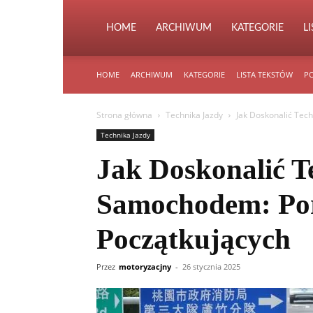
HOME
ARCHIWUM
KATEGORIE
L
HOME
ARCHIWUM
KATEGORIE
LISTA TEKSTÓW
PO
Strona główna
Technika Jazdy
Jak Doskonalić Tec
Technika Jazdy
Jak Doskonalić T
Samochodem: Por
Początkujących
Przez
motoryzacjny
-
26 stycznia 2025