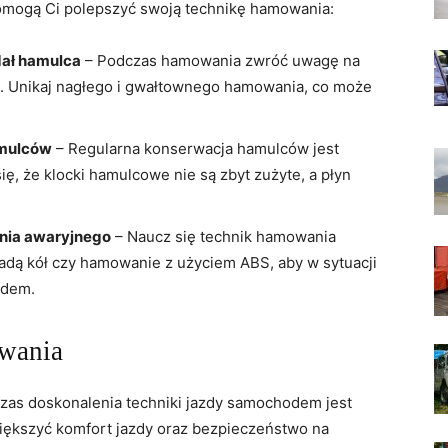
pomogą Ci polepszyć swoją technikę hamowania:
dał hamulca
– Podczas hamowania zwróć uwagę na
. Unikaj nagłego i gwałtownego hamowania, co może
amulców
– Regularna konserwacja hamulców jest
ę, ⁢że klocki ⁣hamulcowe nie są zbyt zużyte, ⁢a płyn
nia awaryjnego
– Naucz się technik hamowania
okadą kół czy hamowanie z użyciem ABS, aby w sytuacji
zdem.
owania
s doskonalenia ⁤techniki jazdy‌ samochodem jest
ększyć komfort jazdy oraz bezpieczeństwo na⁣