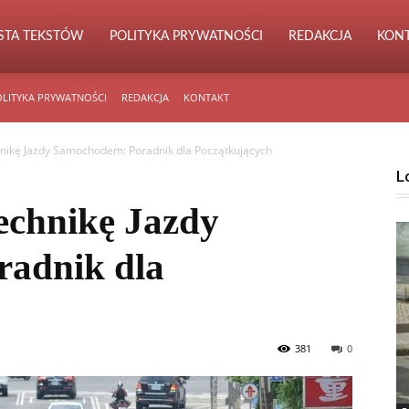
ISTA TEKSTÓW
POLITYKA PRYWATNOŚCI
REDAKCJA
KON
LITYKA PRYWATNOŚCI
REDAKCJA
KONTAKT
hnikę Jazdy Samochodem: Poradnik dla Początkujących
L
echnikę Jazdy
adnik dla
381
0