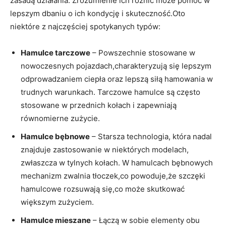
⁤zasadą działania.⁣ Zrozumienie ich różnic może pomóc w
lepszym dbaniu o ich kondycję ⁤i skuteczność.Oto
niektóre z ⁤najczęściej⁣ spotykanych typów:
Hamulce tarczowe
– Powszechnie stosowane w
nowoczesnych pojazdach,charakteryzują się lepszym
odprowadzaniem ciepła oraz lepszą⁣ siłą hamowania w
trudnych warunkach. Tarczowe​ hamulce są często
⁢stosowane w przednich kołach i zapewniają
równomierne zużycie.
Hamulce bębnowe
⁢– Starsza⁢ technologia, która nadal
znajduje zastosowanie w niektórych‌ modelach,
zwłaszcza w tylnych kołach. W hamulcach​ bębnowych
mechanizm zwalnia tłoczek,co powoduje,że szczęki
hamulcowe rozsuwają się,co może skutkować
większym‌ zużyciem.
Hamulce mieszane
– Łączą w sobie elementy obu