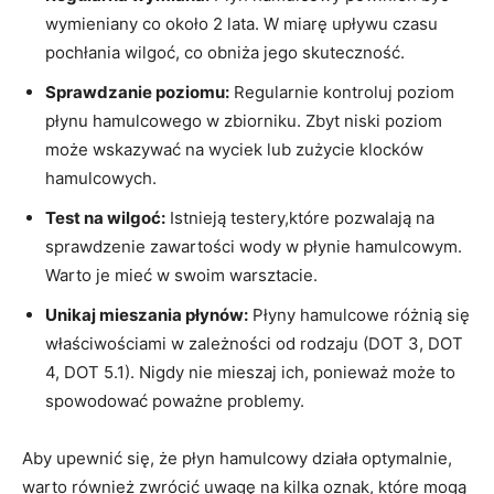
wymieniany co około 2 lata.⁢ W miarę upływu czasu
pochłania wilgoć, ⁤co obniża jego skuteczność.
Sprawdzanie poziomu:
Regularnie kontroluj poziom
płynu hamulcowego w zbiorniku. ​Zbyt niski poziom
‌może⁢ wskazywać‍ na wyciek lub zużycie klocków
hamulcowych.
Test na wilgoć:
Istnieją testery,które‍ pozwalają na
sprawdzenie zawartości wody w płynie hamulcowym.
Warto je mieć w swoim warsztacie.
Unikaj mieszania płynów:
Płyny hamulcowe różnią się
właściwościami w zależności⁢ od rodzaju​ (DOT 3, DOT
4, DOT 5.1). Nigdy nie mieszaj ich, ponieważ może to
spowodować poważne problemy.
Aby upewnić się, że płyn hamulcowy działa optymalnie,
warto również zwrócić uwagę na kilka oznak, które‌ mogą