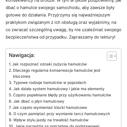
‌konsekwencji na drodze. W tym artykule⁤ podpowiemy, jak
dbać o hamulce swojego samochodu, aby zawsze były
gotowe⁣ do ‍działania. Przyjrzymy się najważniejszym
praktykom związanym z ich obsługą oraz wyjaśnimy, na
co zwracać szczególną uwagę, by nie⁤ uzależniać swojego⁣
bezpieczeństwa od przypadku. Zapraszamy do lektury!
Nawigacja:
Jak rozpoznać oznaki zużycia hamulców
Dlaczego regularna konserwacja hamulców jest
kluczowa
Typowe rodzaje hamulców ⁢w pojazdach
Jak działa system‌ hamulcowy i jakie ma elementy
Często popełniane błędy przy użytkowaniu hamulców
Jak‌ dbać o płyn hamulcowy
Jak często wymieniać klocki hamulcowe
O czym pamiętać przy wymianie tarcz hamulcowych
Wpływ stylu ​jazdy na​ trwałość hamulców
Jakie narzędzia są potrzebne do podstawowej