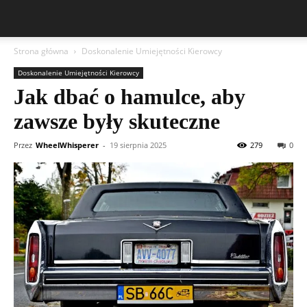
Strona główna
Doskonalenie Umiejętności Kierowcy
Doskonalenie Umiejętności Kierowcy
Jak dbać o hamulce, aby
zawsze były skuteczne
Przez
WheelWhisperer
-
19 sierpnia 2025
279
0