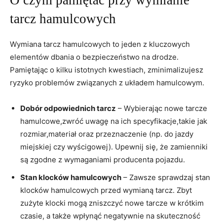
O czym pamiętać przy wymianie
tarcz hamulcowych
Wymiana tarcz hamulcowych to jeden z kluczowych
elementów ⁣dbania o bezpieczeństwo na drodze.
Pamiętając o kilku istotnych kwestiach, zminimalizujesz
ryzyko problemów związanych z układem hamulcowym.
Dobór odpowiednich tarcz
– ⁤Wybierając nowe tarcze
hamulcowe,zwróć uwagę na‍ ich specyfikacje,takie jak
rozmiar,materiał oraz przeznaczenie (np. do jazdy
miejskiej ‌czy ​wyścigowej).⁣ Upewnij się, że zamienniki
są zgodne z ⁢wymaganiami producenta pojazdu.
Stan klocków hamulcowych
–⁤ Zawsze sprawdzaj stan
klocków​ hamulcowych przed wymianą tarcz. Zbyt
zużyte klocki mogą zniszczyć nowe tarcze w krótkim
‍czasie,⁣ a także wpłynąć negatywnie na skuteczność