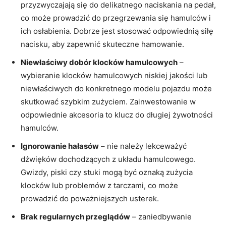
przyzwyczajają⁢ się do delikatnego naciskania ‌na pedał,
co może prowadzić do przegrzewania się hamulców i
⁢ich osłabienia. Dobrze jest stosować ‌odpowiednią ⁣siłę
nacisku, aby zapewnić skuteczne hamowanie.
Niewłaściwy dobór klocków hamulcowych
–
wybieranie klocków hamulcowych niskiej jakości lub
niewłaściwych do ‌konkretnego⁤ modelu pojazdu może
skutkować szybkim zużyciem. Zainwestowanie w
odpowiednie akcesoria to klucz do​ długiej żywotności
hamulców.
Ignorowanie hałasów
– nie należy lekceważyć
dźwięków dochodzących z układu hamulcowego.
Gwizdy, piski ‍czy stuki mogą być ⁤oznaką zużycia⁣
klocków lub problemów z ‍tarczami, ⁣co może
prowadzić‌ do poważniejszych​ usterek.
Brak regularnych przeglądów
– zaniedbywanie‍