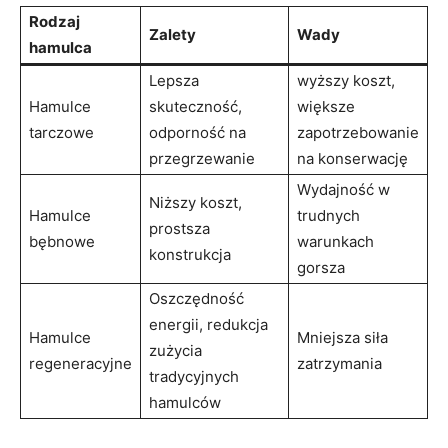
Rodzaj
Zalety
Wady
hamulca
Lepsza
wyższy koszt,
Hamulce
skuteczność,⁣
większe
tarczowe
odporność na
zapotrzebowanie
przegrzewanie
na‌ konserwację
Wydajność w
Niższy koszt,
Hamulce
trudnych ​
prostsza
bębnowe
warunkach
konstrukcja
gorsza
Oszczędność
energii, redukcja⁣
Hamulce
Mniejsza⁣ siła
zużycia
regeneracyjne
zatrzymania
tradycyjnych
hamulców