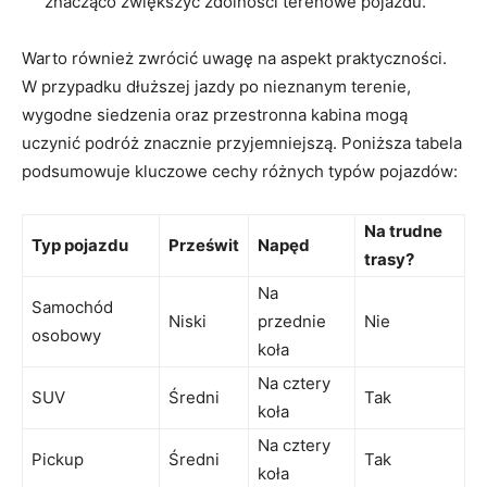
znacząco zwiększyć zdolności terenowe pojazdu.
Warto również zwrócić uwagę na aspekt praktyczności.
W przypadku dłuższej jazdy po nieznanym terenie,
wygodne siedzenia oraz przestronna kabina mogą
uczynić podróż znacznie przyjemniejszą. Poniższa tabela
podsumowuje kluczowe cechy różnych typów pojazdów:
Na trudne
Typ pojazdu
Prześwit
Napęd
trasy?
Na
Samochód
Niski
przednie
Nie
osobowy
koła
Na cztery
SUV
Średni
Tak
koła
Na cztery
Pickup
Średni
Tak
koła