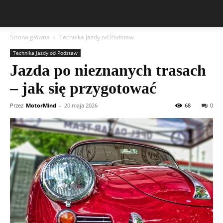
Strona główna
Technika Jazdy od Podstaw
Technika Jazdy od Podstaw
Jazda po nieznanych trasach
– jak się przygotować
Przez
MotorMind
-
20 maja 2026
68
0