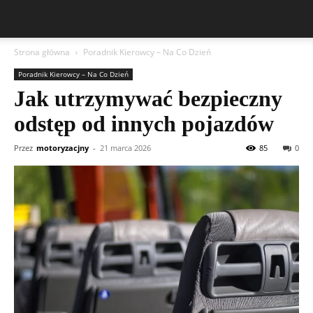
Strona główna
Poradnik Kierowcy – Na Co Dzień
Poradnik Kierowcy – Na Co Dzień
Jak utrzymywać bezpieczny
odstęp od innych pojazdów
Przez
motoryzacjny
-
21 marca 2026
85
0