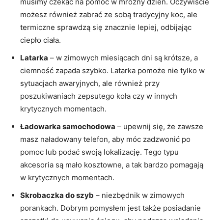
musimy czekać‌ na pomoc ⁣w mroźny​ dzień. Oczywiście
możesz również zabrać​ ze sobą ‌tradycyjny koc,⁤ ale
termiczne sprawdzą się znacznie lepiej,⁣ odbijając​
ciepło ciała.
Latarka
– w zimowych miesiącach⁤ dni są krótsze, a
ciemność⁤ zapada szybko. Latarka pomoże nie ​tylko w
sytuacjach⁣ awaryjnych, ale ‍również przy
poszukiwaniach‍ zepsutego koła czy ⁢w innych
krytycznych momentach.
Ładowarka samochodowa
–⁤ upewnij się, ⁣że zawsze
masz naładowany telefon, aby móc ‍zadzwonić po
pomoc lub podać swoją lokalizację. Tego typu
akcesoria są mało kosztowne, a tak bardzo pomagają
w ⁣krytycznych momentach.
Skrobaczka do szyb
‍– ​niezbędnik w ‌zimowych
porankach. Dobrym pomysłem jest także posiadanie