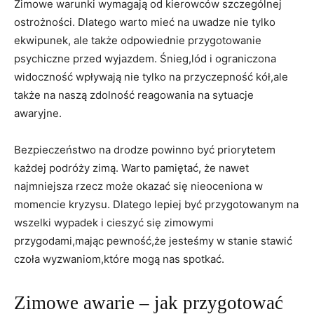
Zimowe ‌warunki wymagają od kierowców ‌szczególnej
ostrożności. Dlatego ⁤warto mieć na ⁤uwadze nie tylko
ekwipunek, ale także⁤ odpowiednie przygotowanie
psychiczne przed wyjazdem.⁣ Śnieg,lód‍ i ograniczona
widoczność⁤ wpływają ⁣nie⁤ tylko na przyczepność kół,ale
także na naszą zdolność⁣ reagowania na sytuacje
awaryjne.
Bezpieczeństwo na drodze⁣ powinno być priorytetem
każdej podróży ‍zimą. Warto pamiętać, że ​nawet
najmniejsza rzecz może okazać ‍się nieoceniona‌ w
momencie kryzysu.⁤ Dlatego ⁤lepiej być przygotowanym ⁢na
wszelki wypadek ⁤i cieszyć się zimowymi
przygodami,mając pewność,że jesteśmy w stanie stawić
czoła wyzwaniom,które mogą nas spotkać.
Zimowe awarie – jak przygotować