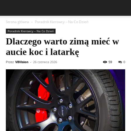
Strona główna
Poradnik Kierowcy – Na Co Dzień
Poradnik Kierowcy – Na Co Dzień
Dlaczego warto zimą mieć w
aucie koc i latarkę
Przez
V8Vision
-
26 czerwca 2026
59
0