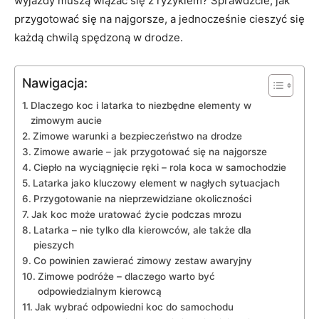
wyjazdy muszą wiązać się z ryzykiem? Sprawdźcie, jak
przygotować się na najgorsze, a ⁤jednocześnie cieszyć się
każdą chwilą‌ spędzoną w drodze.
Nawigacja:
Dlaczego koc i latarka to niezbędne elementy w
zimowym ‍aucie
Zimowe⁢ warunki a ⁢bezpieczeństwo⁢ na​ drodze
Zimowe awarie – jak przygotować się na ​najgorsze
Ciepło na‌ wyciągnięcie ⁣ręki – rola koca w samochodzie
Latarka jako kluczowy element w nagłych ⁢sytuacjach
Przygotowanie na nieprzewidziane okoliczności
Jak koc może uratować życie⁣ podczas ​mrozu
Latarka – nie tylko dla kierowców, ⁣ale także dla
pieszych
Co powinien zawierać zimowy zestaw awaryjny
Zimowe podróże – dlaczego warto być
odpowiedzialnym kierowcą
Jak wybrać odpowiedni koc do ⁤samochodu