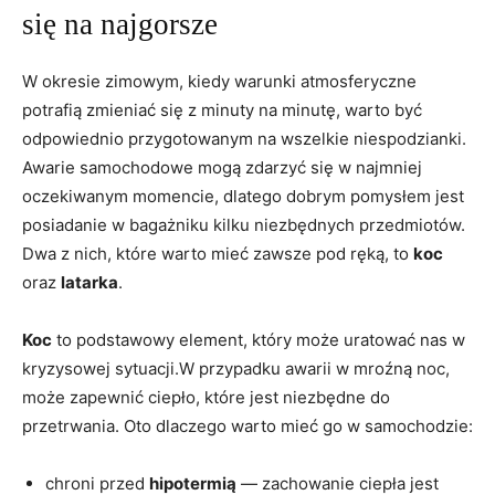
się na ​najgorsze
W okresie⁣ zimowym, kiedy ⁤warunki atmosferyczne
potrafią⁢ zmieniać⁤ się z minuty na minutę, warto być
odpowiednio‍ przygotowanym na⁤ wszelkie niespodzianki.
Awarie samochodowe mogą zdarzyć⁢ się w najmniej
oczekiwanym momencie, dlatego ‍dobrym pomysłem jest⁣
posiadanie w⁣ bagażniku kilku⁤ niezbędnych przedmiotów.
Dwa ‍z nich, które⁢ warto mieć ‍zawsze ‌pod ręką,⁤ to
koc
oraz
latarka
.
Koc
to podstawowy element, który może uratować ⁢nas w
kryzysowej ⁤sytuacji.W przypadku awarii w ​mroźną noc,
może zapewnić ⁣ciepło,​ które‌ jest niezbędne do
przetrwania. Oto dlaczego warto ⁢mieć ​go w samochodzie:
chroni przed
hipotermią
— zachowanie ‌ciepła jest⁤