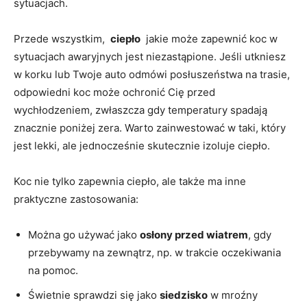
sytuacjach.
Przede wszystkim, ‍
ciepło
⁤ jakie‌ może zapewnić koc w
sytuacjach awaryjnych ​jest niezastąpione. Jeśli⁣ utkniesz
⁤w korku lub Twoje ​auto​ odmówi ⁤posłuszeństwa na ⁣trasie,
odpowiedni koc może⁤ ochronić Cię ⁤przed
wychłodzeniem,⁣ zwłaszcza⁢ gdy⁢ temperatury spadają
znacznie poniżej zera. Warto zainwestować w taki, który
jest lekki, ale jednocześnie skutecznie⁢ izoluje ciepło.
Koc nie tylko zapewnia ciepło, ale także ma inne
praktyczne zastosowania:
Można go używać jako
osłony przed wiatrem
, gdy
przebywamy na zewnątrz, np. w trakcie oczekiwania
na pomoc.
Świetnie sprawdzi się jako⁤
siedzisko
w mroźny