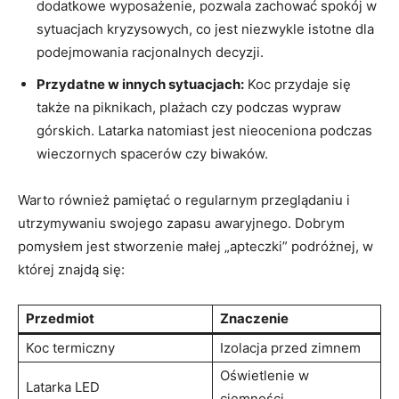
⁣dodatkowe wyposażenie,⁢ pozwala zachować spokój w
sytuacjach kryzysowych, co⁤ jest niezwykle​ istotne⁢ dla
podejmowania racjonalnych decyzji.
Przydatne ⁣w ⁤innych sytuacjach:
Koc przydaje się
także ⁢na piknikach, plażach ⁤czy podczas wypraw
górskich. Latarka natomiast jest nieoceniona podczas
wieczornych⁣ spacerów czy biwaków.
Warto również⁣ pamiętać o regularnym przeglądaniu i
utrzymywaniu swojego‍ zapasu awaryjnego. Dobrym
pomysłem jest stworzenie ‌małej⁢ „apteczki”⁤ podróżnej, w
której⁢ znajdą się:
Przedmiot
Znaczenie
Koc termiczny
Izolacja przed zimnem
Oświetlenie w
Latarka LED
ciemności