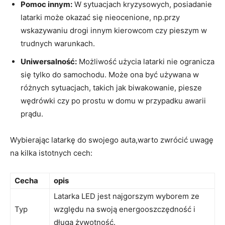
Pomoc ‍innym:
W sytuacjach kryzysowych, posiadanie⁣
latarki może okazać się nieocenione, np.przy
wskazywaniu drogi innym​ kierowcom czy pieszym w
trudnych warunkach.
Uniwersalność:
Możliwość użycia ‌latarki nie ogranicza
się ​tylko do samochodu. Może ona być używana w
różnych⁣ sytuacjach, takich‍ jak biwakowanie, piesze
wędrówki czy po prostu ​w ‌domu w‌ przypadku awarii
prądu.
Wybierając latarkę do ⁤swojego auta,warto⁤ zwrócić uwagę
na kilka⁣ istotnych cech:
Cecha
opis
Latarka LED jest najgorszym wyborem ze
Typ
względu ‍na ‍swoją energooszczędność i
długą żywotność.