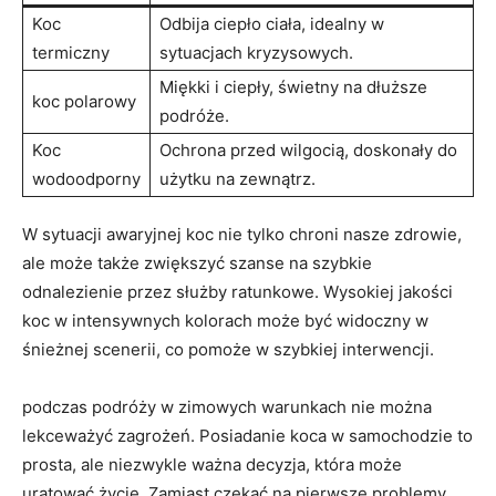
Koc
Odbija‍ ciepło ciała, idealny w‌
termiczny
sytuacjach kryzysowych.
Miękki i ciepły, świetny‍ na dłuższe
koc polarowy
podróże.
Koc
Ochrona przed wilgocią, doskonały do
‌wodoodporny
użytku na zewnątrz.
W sytuacji awaryjnej koc nie tylko chroni nasze‌ zdrowie,⁢
ale może także zwiększyć szanse‌ na szybkie
odnalezienie przez służby ratunkowe. Wysokiej jakości
koc w intensywnych kolorach ⁢może być widoczny​ w
śnieżnej scenerii, co‍ pomoże w ⁤szybkiej interwencji.
podczas podróży w zimowych⁣ warunkach nie można
lekceważyć⁤ zagrożeń. Posiadanie​ koca w samochodzie to
prosta, ale niezwykle ważna decyzja, która może
‍uratować życie. Zamiast czekać na pierwsze problemy,