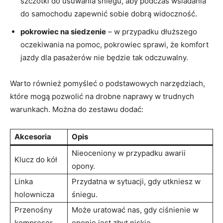
szczotki do usuwania⁣ śniegu,⁣ aby ⁢podczas wsiadania
do samochodu zapewnić sobie dobrą widoczność.
pokrowiec na siedzenie
– w przypadku dłuższego
oczekiwania na pomoc, pokrowiec sprawi, że‌ komfort
jazdy dla pasażerów nie będzie ‍tak ​odczuwalny.
Warto również pomyśleć o podstawowych⁤ narzędziach,‍
które mogą pozwolić na ‍drobne naprawy‌ w trudnych‍
warunkach. Można do zestawu dodać:
Akcesoria
Opis
Nieoceniony w przypadku ​awarii
Klucz do kół
opony.
Linka
Przydatna w sytuacji, gdy​ utkniesz w
holownicza
śniegu.
Przenośny​
Może uratować⁢ nas, gdy ciśnienie w
kompresor
oponie jest zbyt niskie.