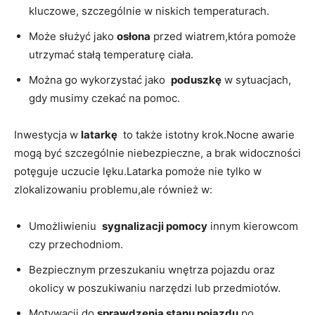
kluczowe, szczególnie w niskich temperaturach.
Może służyć ‌jako
osłona
⁤przed wiatrem,która⁤ pomoże
⁢utrzymać stałą temperaturę‍ ciała.
Można go wykorzystać ‌jako ⁤
poduszkę
w sytuacjach,
gdy musimy czekać na pomoc.
Inwestycja w
latarkę
​ to także istotny ⁢krok.Nocne awarie
mogą być szczególnie niebezpieczne, ‍a‍ brak widoczności
potęguje uczucie lęku.Latarka ‍pomoże nie tylko w
zlokalizowaniu problemu,ale również w:
Umożliwieniu ⁤
sygnalizacji⁣ pomocy
innym kierowcom
czy przechodniom.
Bezpiecznym przeszukaniu wnętrza‌ pojazdu oraz
okolicy w ‍poszukiwaniu narzędzi lub przedmiotów.
Motywacji do
sprawdzenia stanu pojazdu
po