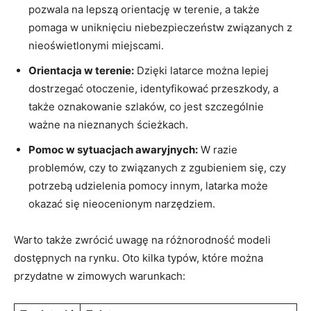
pozwala na lepszą ⁤orientację w ‍terenie, a także
pomaga w uniknięciu niebezpieczeństw związanych z⁢
nieoświetlonymi miejscami.
Orientacja w⁣ terenie:
Dzięki latarce można lepiej‌
dostrzegać otoczenie, identyfikować przeszkody, a
także oznakowanie ​szlaków, co jest szczególnie
ważne na ⁢nieznanych ścieżkach.
Pomoc w sytuacjach​ awaryjnych:
W ⁣razie
⁢problemów, czy to⁢ związanych z zgubieniem się,⁢ czy​
potrzebą udzielenia pomocy innym,⁣ latarka może
okazać ‌się nieocenionym ⁢narzędziem.
Warto także zwrócić uwagę‌ na ​różnorodność modeli
dostępnych⁢ na⁣ rynku. Oto ⁣kilka typów,⁤ które można
przydatne ⁣w zimowych warunkach: