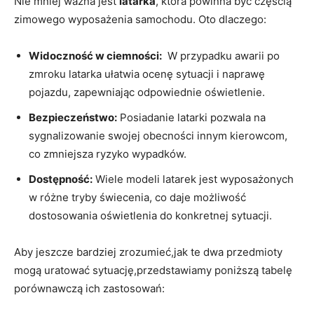
Nie mniej ważna jest
latarka
, która powinna być‌ częścią
zimowego wyposażenia samochodu. Oto ⁢dlaczego:
Widoczność w ciemności:
⁣ W przypadku awarii po
zmroku⁣ latarka ułatwia ocenę⁤ sytuacji i naprawę
pojazdu, zapewniając odpowiednie oświetlenie.
Bezpieczeństwo:
Posiadanie latarki⁣ pozwala na
sygnalizowanie ‍swojej obecności⁣ innym kierowcom,
co zmniejsza ryzyko wypadków.
Dostępność:
Wiele modeli latarek jest wyposażonych
w różne tryby świecenia, co daje możliwość
dostosowania oświetlenia do konkretnej⁣ sytuacji.
Aby jeszcze bardziej zrozumieć,jak te dwa przedmioty
mogą uratować sytuację,przedstawiamy poniższą tabelę⁤
porównawczą ich zastosowań: