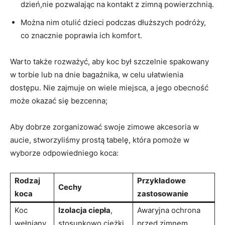
dzień,nie pozwalając na kontakt z zimną powierzchnią.
Można nim otulić dzieci ⁤podczas⁣ dłuższych podróży,
co ​znacznie poprawia​ ich komfort.
Warto także rozważyć,⁣ aby⁣ koc⁤ był szczelnie spakowany
w torbie lub na dnie bagażnika, w⁤ celu ułatwienia
dostępu. Nie zajmuje on wiele miejsca, a jego obecność
może okazać się bezcenna;
Aby dobrze zorganizować swoje zimowe akcesoria w
aucie, stworzyliśmy prostą tabelę, która pomoże w
wyborze⁤ odpowiedniego koca:
Rodzaj
Przykładowe
Cechy
koca
zastosowanie
Koc
Izolacja ciepła
,
Awaryjna⁤ ochrona⁢
wełniany
stosunkowo ciężki
przed zimnem