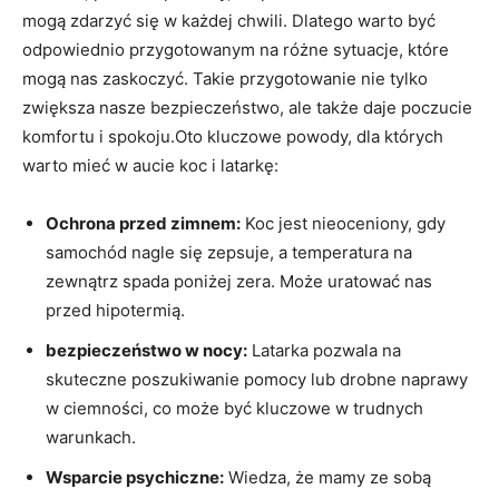
mogą ⁢zdarzyć się⁤ w⁤ każdej chwili. Dlatego warto być
⁣odpowiednio przygotowanym ⁤na różne ⁤sytuacje,‍ które
mogą ⁣nas zaskoczyć. Takie‌ przygotowanie nie tylko
zwiększa ⁢nasze bezpieczeństwo, ale⁣ także daje ⁤poczucie ​
komfortu i spokoju.Oto kluczowe powody, dla których
warto mieć w ‍aucie ​koc i latarkę:
Ochrona przed zimnem:
Koc jest nieoceniony, gdy
samochód nagle się zepsuje, a temperatura na⁣
zewnątrz spada poniżej zera. Może uratować nas
przed hipotermią.
bezpieczeństwo w nocy:
Latarka pozwala na
skuteczne poszukiwanie ​pomocy lub drobne ⁢naprawy
w ciemności, co może być kluczowe w trudnych
warunkach.
Wsparcie psychiczne:
Wiedza, ‌że mamy ‍ze sobą