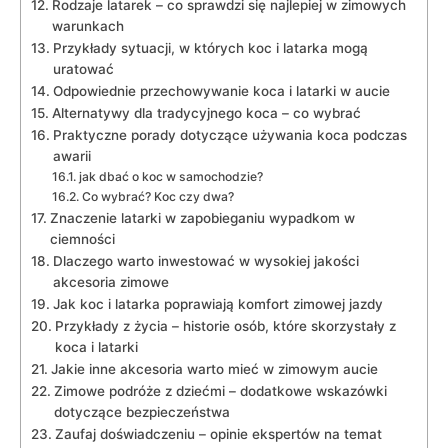
Rodzaje latarek – co sprawdzi się najlepiej w zimowych
warunkach
Przykłady sytuacji, w których koc i latarka mogą
uratować
Odpowiednie przechowywanie koca i latarki w aucie
Alternatywy dla tradycyjnego koca – co wybrać
Praktyczne porady dotyczące używania⁤ koca ⁢podczas
‌awarii
jak dbać o koc w‌ samochodzie?
Co​ wybrać? ‌Koc czy dwa?
Znaczenie latarki⁤ w zapobieganiu⁢ wypadkom w
ciemności
Dlaczego warto inwestować w⁣ wysokiej jakości
akcesoria zimowe
Jak koc i latarka poprawiają komfort‌ zimowej jazdy
Przykłady z życia – historie osób, ‌które ⁣skorzystały z
koca i latarki
Jakie inne akcesoria warto mieć w zimowym aucie
Zimowe podróże z ⁤dziećmi – dodatkowe ⁣wskazówki
dotyczące ⁤bezpieczeństwa
Zaufaj doświadczeniu – opinie ekspertów na temat